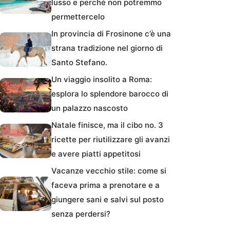
lusso e perché non potremmo
permettercelo
In provincia di Frosinone c’è una
strana tradizione nel giorno di
Santo Stefano.
Un viaggio insolito a Roma:
esplora lo splendore barocco di
un palazzo nascosto
Natale finisce, ma il cibo no. 3
ricette per riutilizzare gli avanzi
e avere piatti appetitosi
Vacanze vecchio stile: come si
faceva prima a prenotare e a
giungere sani e salvi sul posto
senza perdersi?