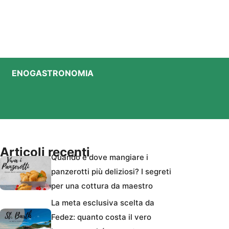
ENOGASTRONOMIA
Articoli recenti
Quando e dove mangiare i
panzerotti più deliziosi? I segreti
per una cottura da maestro
La meta esclusiva scelta da
Fedez: quanto costa il vero