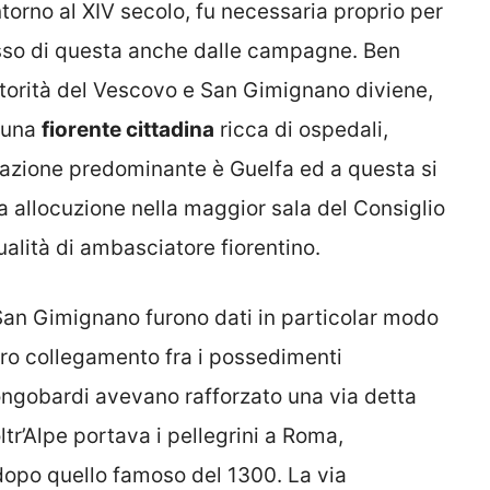
torno al XIV secolo, fu necessaria proprio per
lusso di questa anche dalle campagne. Ben
utorità del Vescovo e San Gimignano diviene,
, una
fiorente cittadina
ricca di ospedali,
a fazione predominante è Guelfa ed a questa si
a allocuzione nella maggior sala del Consiglio
alità di ambasciatore fiorentino.
i San Gimignano furono dati in particolar modo
uro collegamento fra i possedimenti
i Longobardi avevano rafforzato una via detta
tr’Alpe portava i pellegrini a Roma,
dopo quello famoso del 1300. La via