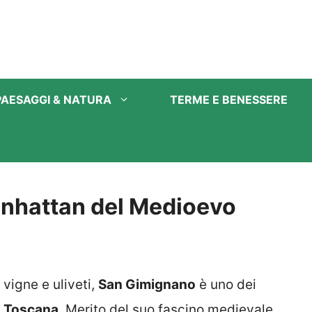
PAESAGGI & NATURA
TERME E BENESSERE
anhattan del Medioevo
vigne e uliveti,
San Gimignano
è uno dei
a
Toscana
. Merito del suo fascino medievale,