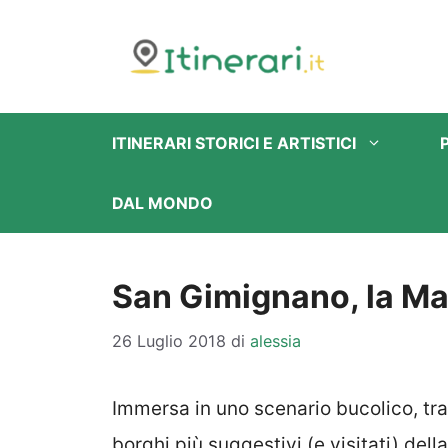
Vai
al
contenuto
ITINERARI STORICI E ARTISTICI
DAL MONDO
San Gimignano, la M
26 Luglio 2018
di
alessia
Immersa in uno scenario bucolico, tra 
borghi più suggestivi (e visitati) dell