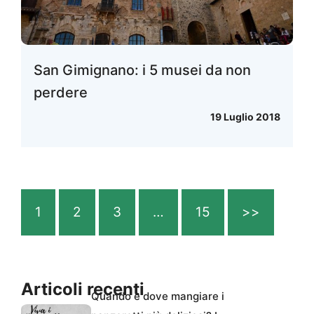
San Gimignano: i 5 musei da non
perdere
19 Luglio 2018
1
2
3
…
15
>>
Articoli recenti
Quando e dove mangiare i