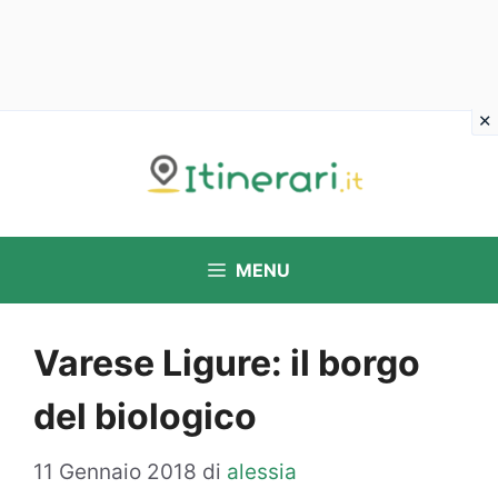
Vai
al
contenuto
MENU
Varese Ligure: il borgo
del biologico
11 Gennaio 2018
di
alessia