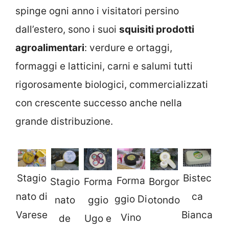
spinge ogni anno i visitatori persino
dall’estero, sono i suoi
squisiti prodotti
agroalimentari
: verdure e ortaggi,
formaggi e latticini, carni e salumi tutti
rigorosamente biologici, commercializzati
con crescente successo anche nella
grande distribuzione.
Stagio
Bistec
Forma
Stagio
Forma
Borgor
nato di
ca
ggio Di
nato
ggio
otondo
Varese
Bianca
Vino
de
Ugo e