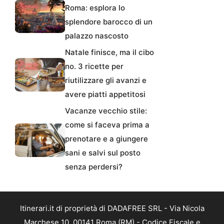
Roma: esplora lo
splendore barocco di un
palazzo nascosto
Natale finisce, ma il cibo
no. 3 ricette per
riutilizzare gli avanzi e
avere piatti appetitosi
Vacanze vecchio stile:
come si faceva prima a
prenotare e a giungere
sani e salvi sul posto
senza perdersi?
Itinerari.it di proprietà di DADAFREE SRL - Via Nicola
Marchese 10, 00141 Roma (RM) - Codice Fiscale e