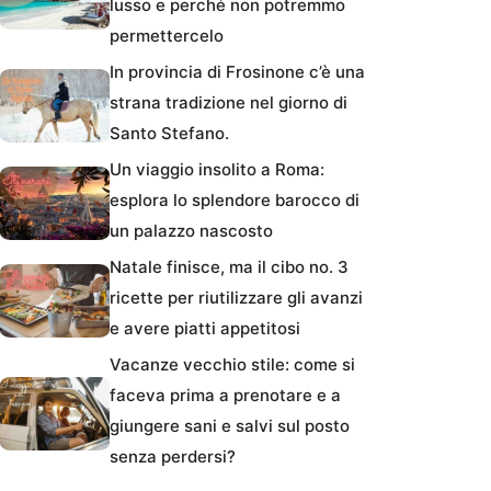
lusso e perché non potremmo
permettercelo
In provincia di Frosinone c’è una
strana tradizione nel giorno di
Santo Stefano.
Un viaggio insolito a Roma:
esplora lo splendore barocco di
un palazzo nascosto
Natale finisce, ma il cibo no. 3
ricette per riutilizzare gli avanzi
e avere piatti appetitosi
Vacanze vecchio stile: come si
faceva prima a prenotare e a
giungere sani e salvi sul posto
senza perdersi?