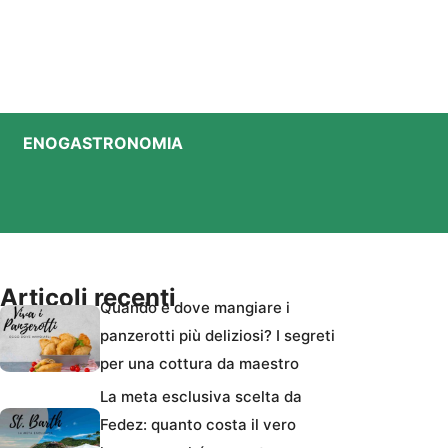
ENOGASTRONOMIA
Articoli recenti
Quando e dove mangiare i
panzerotti più deliziosi? I segreti
per una cottura da maestro
La meta esclusiva scelta da
Fedez: quanto costa il vero