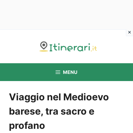
Vai
al
contenuto
MENU
Viaggio nel Medioevo
barese, tra sacro e
profano