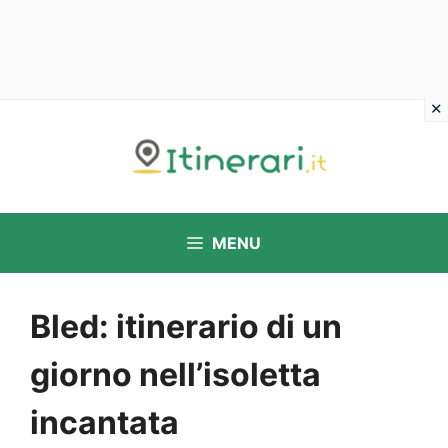
Vai
al
contenuto
MENU
Bled: itinerario di un
giorno nell’isoletta
incantata