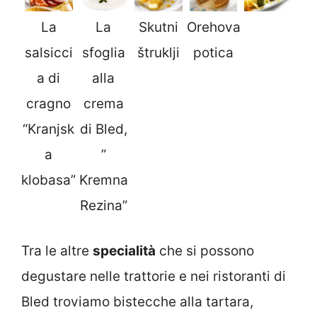
La
Skutni
Orehova
La
salsicci
štruklji
potica
sfoglia
a di
alla
cragno
crema
“Kranjsk
di Bled,
a
”
klobasa”
Kremna
Rezina”
Tra le altre
specialità
che si possono
degustare nelle trattorie e nei ristoranti di
Bled troviamo bistecche alla tartara,