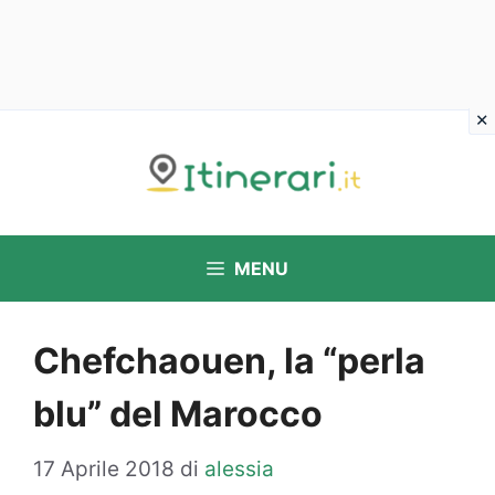
Vai
al
contenuto
MENU
Chefchaouen, la “perla
blu” del Marocco
17 Aprile 2018
di
alessia