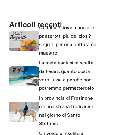
Articoli recenti
Quando e dove mangiare i
panzerotti più deliziosi? I
segreti per una cottura da
maestro
La meta esclusiva scelta
da Fedez: quanto costa il
vero lusso e perché non
potremmo permettercelo
In provincia di Frosinone
c’è una strana tradizione
nel giorno di Santo
Stefano.
Un viaggio insolito a