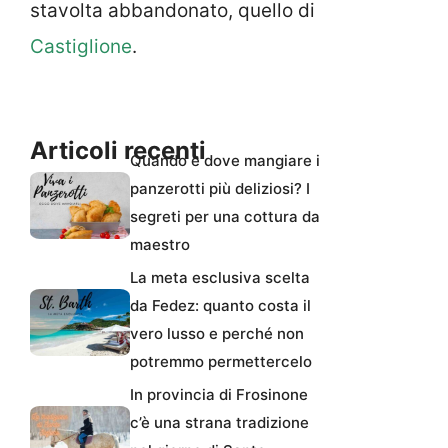
stavolta abbandonato, quello di
Castiglione
.
Articoli recenti
Quando e dove mangiare i
panzerotti più deliziosi? I
segreti per una cottura da
maestro
La meta esclusiva scelta
da Fedez: quanto costa il
vero lusso e perché non
potremmo permettercelo
In provincia di Frosinone
c’è una strana tradizione