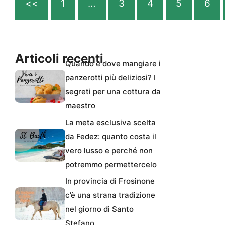
<<
1
…
3
4
5
6
Articoli recenti
Quando e dove mangiare i
panzerotti più deliziosi? I
segreti per una cottura da
maestro
La meta esclusiva scelta
da Fedez: quanto costa il
vero lusso e perché non
potremmo permettercelo
In provincia di Frosinone
c’è una strana tradizione
nel giorno di Santo
Stefano.