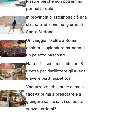
lusso e perché non potremmo
permettercelo
In provincia di Frosinone c’è una
strana tradizione nel giorno di
Santo Stefano.
Un viaggio insolito a Roma:
esplora lo splendore barocco di
un palazzo nascosto
Natale finisce, ma il cibo no. 3
ricette per riutilizzare gli avanzi
e avere piatti appetitosi
Vacanze vecchio stile: come si
faceva prima a prenotare e a
giungere sani e salvi sul posto
senza perdersi?