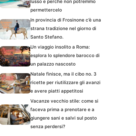
lusso e perché non potremmo
permettercelo
In provincia di Frosinone c’è una
strana tradizione nel giorno di
Santo Stefano.
Un viaggio insolito a Roma:
esplora lo splendore barocco di
un palazzo nascosto
Natale finisce, ma il cibo no. 3
ricette per riutilizzare gli avanzi
e avere piatti appetitosi
Vacanze vecchio stile: come si
faceva prima a prenotare e a
giungere sani e salvi sul posto
senza perdersi?