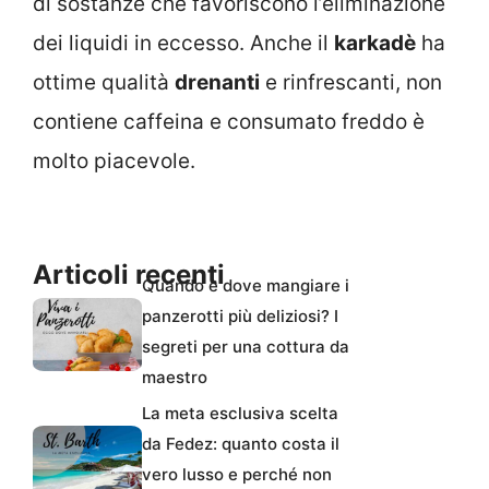
di sostanze che favoriscono l’eliminazione
dei liquidi in eccesso. Anche il
karkadè
ha
ottime qualità
drenanti
e rinfrescanti, non
contiene caffeina e consumato freddo è
molto piacevole.
Articoli recenti
Quando e dove mangiare i
panzerotti più deliziosi? I
segreti per una cottura da
maestro
La meta esclusiva scelta
da Fedez: quanto costa il
vero lusso e perché non