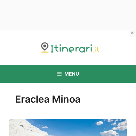
Vai
al
contenuto
MENU
Eraclea Minoa