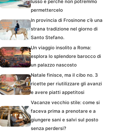
lusso e perché non potremmo
permettercelo
In provincia di Frosinone c’è una
strana tradizione nel giorno di
Santo Stefano.
Un viaggio insolito a Roma:
esplora lo splendore barocco di
un palazzo nascosto
Natale finisce, ma il cibo no. 3
ricette per riutilizzare gli avanzi
e avere piatti appetitosi
Vacanze vecchio stile: come si
faceva prima a prenotare e a
giungere sani e salvi sul posto
senza perdersi?