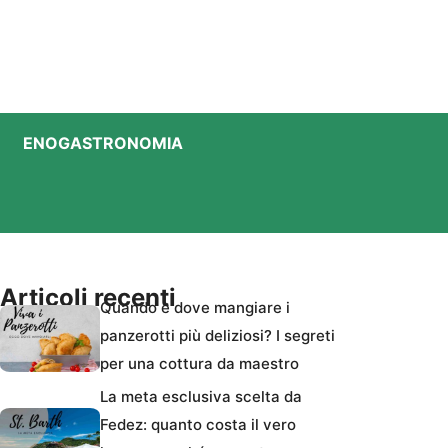
ENOGASTRONOMIA
Articoli recenti
Quando e dove mangiare i
panzerotti più deliziosi? I segreti
per una cottura da maestro
La meta esclusiva scelta da
Fedez: quanto costa il vero