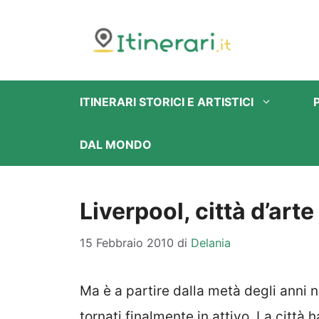
Vai
al
contenuto
ITINERARI STORICI E ARTISTICI
DAL MONDO
Liverpool, città d’arte
15 Febbraio 2010
di
Delania
Ma è a partire dalla metà degli anni 
tornati finalmente in attivo. La città h