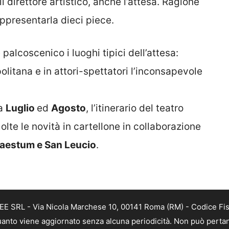
 direttore artistico, anche l’attesa. Ragione
appresentarla dieci piece.
lcoscenico i luoghi tipici dell’attesa:
itana e in attori-spettatori l’inconsapevole
 a
Luglio
ed
Agosto
, l’itinerario del teatro
molte le novità in cartellone in collaborazione
i Paestum e San Leucio
.
FREE SRL - Via Nicola Marchese 10, 00141 Roma (RM) - Codice Fi
n quanto viene aggiornato senza alcuna periodicità. Non può perta