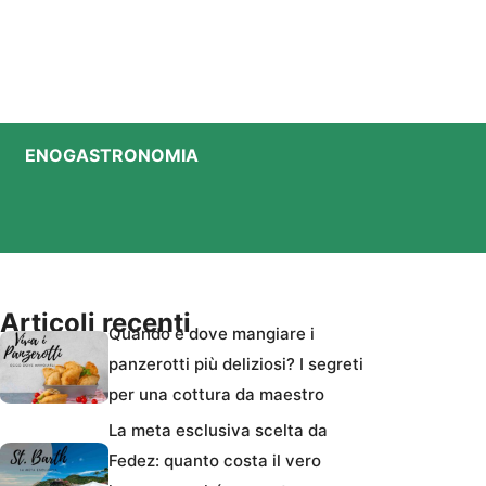
ENOGASTRONOMIA
Articoli recenti
Quando e dove mangiare i
panzerotti più deliziosi? I segreti
per una cottura da maestro
La meta esclusiva scelta da
Fedez: quanto costa il vero