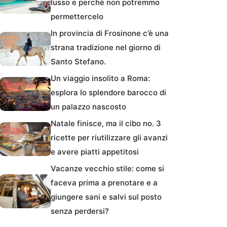
lusso e perché non potremmo
permettercelo
In provincia di Frosinone c’è una
strana tradizione nel giorno di
Santo Stefano.
Un viaggio insolito a Roma:
esplora lo splendore barocco di
un palazzo nascosto
Natale finisce, ma il cibo no. 3
ricette per riutilizzare gli avanzi
e avere piatti appetitosi
Vacanze vecchio stile: come si
faceva prima a prenotare e a
giungere sani e salvi sul posto
senza perdersi?