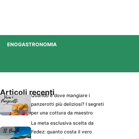
ENOGASTRONOMIA
Articoli recenti
Quando e dove mangiare i
panzerotti più deliziosi? I segreti
per una cottura da maestro
La meta esclusiva scelta da
Fedez: quanto costa il vero