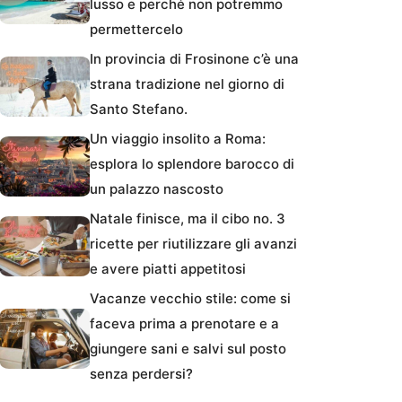
lusso e perché non potremmo
permettercelo
In provincia di Frosinone c’è una
strana tradizione nel giorno di
Santo Stefano.
Un viaggio insolito a Roma:
esplora lo splendore barocco di
un palazzo nascosto
Natale finisce, ma il cibo no. 3
ricette per riutilizzare gli avanzi
e avere piatti appetitosi
Vacanze vecchio stile: come si
faceva prima a prenotare e a
giungere sani e salvi sul posto
senza perdersi?