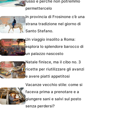
lusso e perché non potremmo
permettercelo
In provincia di Frosinone c’è una
strana tradizione nel giorno di
Santo Stefano.
Un viaggio insolito a Roma:
esplora lo splendore barocco di
un palazzo nascosto
Natale finisce, ma il cibo no. 3
ricette per riutilizzare gli avanzi
e avere piatti appetitosi
Vacanze vecchio stile: come si
faceva prima a prenotare e a
giungere sani e salvi sul posto
senza perdersi?