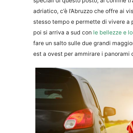
speciali di questo posto; al confine t
adriatico, c’è l’Abruzzo che offre ai v
stesso tempo e permette di vivere a
poi si arriva a sud con
le bellezze e l
fare un salto sulle due grandi maggior
est a ovest per ammirare i panorami d