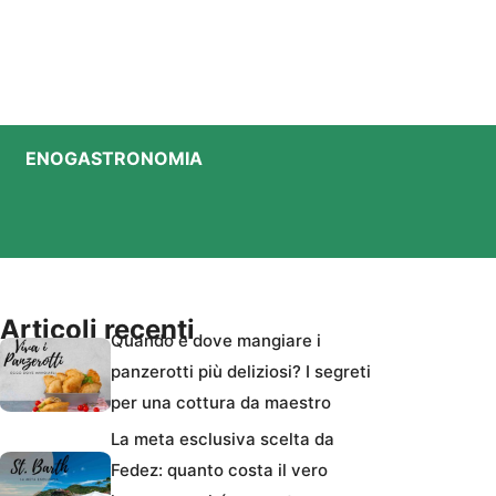
ENOGASTRONOMIA
Articoli recenti
Quando e dove mangiare i
panzerotti più deliziosi? I segreti
per una cottura da maestro
La meta esclusiva scelta da
Fedez: quanto costa il vero