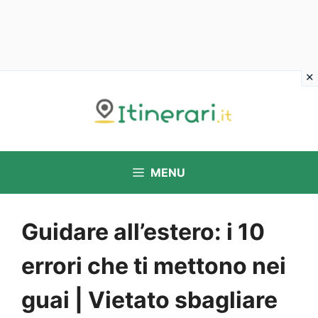
Vai
al
contenuto
MENU
Guidare all’estero: i 10
errori che ti mettono nei
guai | Vietato sbagliare