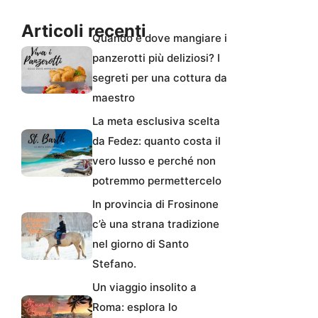
Articoli recenti
Quando e dove mangiare i
panzerotti più deliziosi? I
segreti per una cottura da
maestro
La meta esclusiva scelta
da Fedez: quanto costa il
vero lusso e perché non
potremmo permettercelo
In provincia di Frosinone
c’è una strana tradizione
nel giorno di Santo
Stefano.
Un viaggio insolito a
Roma: esplora lo