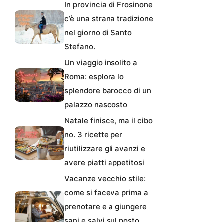
In provincia di Frosinone
c’è una strana tradizione
nel giorno di Santo
Stefano.
Un viaggio insolito a
Roma: esplora lo
splendore barocco di un
palazzo nascosto
Natale finisce, ma il cibo
no. 3 ricette per
riutilizzare gli avanzi e
avere piatti appetitosi
Vacanze vecchio stile:
come si faceva prima a
prenotare e a giungere
sani e salvi sul posto