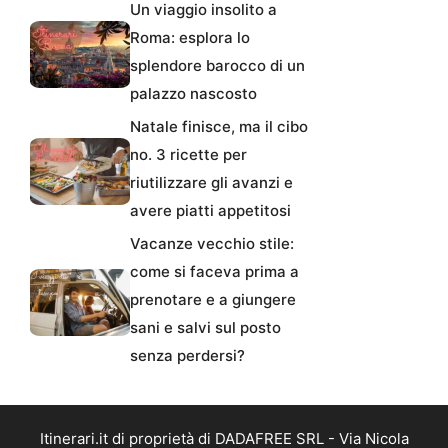
Un viaggio insolito a
Roma: esplora lo
splendore barocco di un
palazzo nascosto
Natale finisce, ma il cibo
no. 3 ricette per
riutilizzare gli avanzi e
avere piatti appetitosi
Vacanze vecchio stile:
come si faceva prima a
prenotare e a giungere
sani e salvi sul posto
senza perdersi?
Itinerari.it di proprietà di DADAFREE SRL - Via Nicola