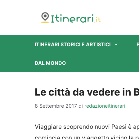
Vai
al
contenuto
ITINERARI STORICI E ARTISTICI
DAL MONDO
Le città da vedere in 
8 Settembre 2017
di
redazioneitinerari
Viaggiare scoprendo nuovi Paesi è ap
comincia con un viaggetto vicino la pr