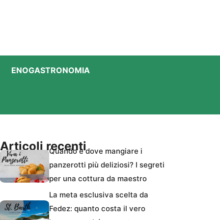
ENOGASTRONOMIA
Articoli recenti
Quando e dove mangiare i
panzerotti più deliziosi? I segreti
per una cottura da maestro
La meta esclusiva scelta da
Fedez: quanto costa il vero