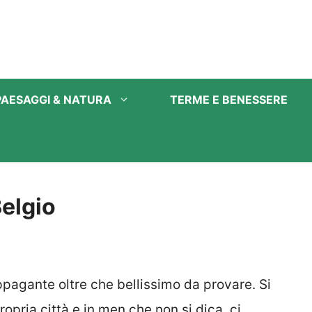
PAESAGGI & NATURA
TERME E BENESSERE
Belgio
pagante oltre che bellissimo da provare. Si
opria città e in men che non si dica, ci