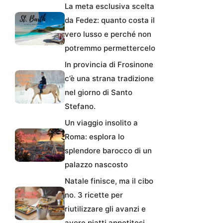
La meta esclusiva scelta
da Fedez: quanto costa il
vero lusso e perché non
potremmo permettercelo
In provincia di Frosinone
c’è una strana tradizione
nel giorno di Santo
Stefano.
Un viaggio insolito a
Roma: esplora lo
splendore barocco di un
palazzo nascosto
Natale finisce, ma il cibo
no. 3 ricette per
riutilizzare gli avanzi e
avere piatti appetitosi