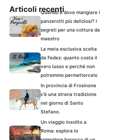
Articoli recenti
Quando e dove mangiare i
panzerotti più deliziosi? I
segreti per una cottura da
maestro
La meta esclusiva scelta
da Fedez: quanto costa il
vero lusso e perché non
potremmo permettercelo
In provincia di Frosinone
c’è una strana tradizione
nel giorno di Santo
Stefano.
Un viaggio insolito a
Roma: esplora lo
splendore barocco di un