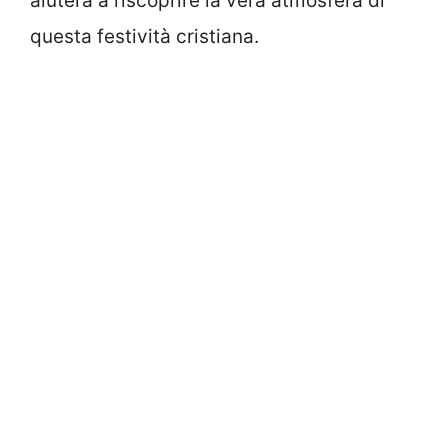
aiuterà a riscoprire la vera atmosfera di
questa festività cristiana.