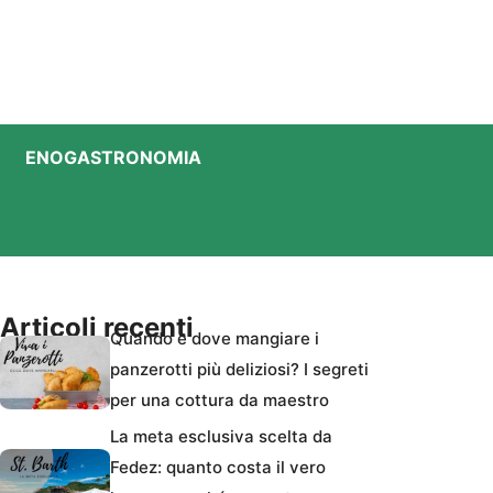
ENOGASTRONOMIA
Articoli recenti
Quando e dove mangiare i
panzerotti più deliziosi? I segreti
per una cottura da maestro
La meta esclusiva scelta da
Fedez: quanto costa il vero