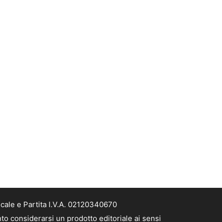
scale e Partita I.V.A. 02120340670
nto considerarsi un prodotto editoriale ai sensi