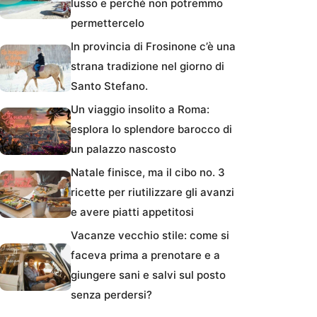
lusso e perché non potremmo
permettercelo
In provincia di Frosinone c’è una
strana tradizione nel giorno di
Santo Stefano.
Un viaggio insolito a Roma:
esplora lo splendore barocco di
un palazzo nascosto
Natale finisce, ma il cibo no. 3
ricette per riutilizzare gli avanzi
e avere piatti appetitosi
Vacanze vecchio stile: come si
faceva prima a prenotare e a
giungere sani e salvi sul posto
senza perdersi?