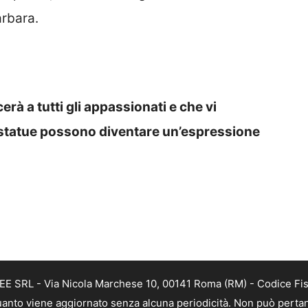
arbara.
rà a tutti gli appassionati e che vi
 statue possono diventare un’espressione
FREE SRL - Via Nicola Marchese 10, 00141 Roma (RM) - Codice Fi
n quanto viene aggiornato senza alcuna periodicità. Non può perta