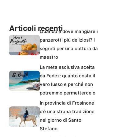
Articoli recenti
Quando e dove mangiare i
panzerotti più deliziosi? I
segreti per una cottura da
maestro
La meta esclusiva scelta
da Fedez: quanto costa il
vero lusso e perché non
potremmo permettercelo
In provincia di Frosinone
c’è una strana tradizione
nel giorno di Santo
Stefano.