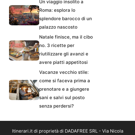
Un viaggio insolito a
Roma: esplora lo
splendore barocco di un
palazzo nascosto
Natale finisce, ma il cibo
no. 3 ricette per
riutilizzare gli avanzi e
avere piatti appetitosi
Vacanze vecchio stile:
come si faceva prima a
prenotare e a giungere
sani e salvi sul posto
senza perdersi?
Itinerari.it di proprietà di DADAFREE SRL - Via Nicola