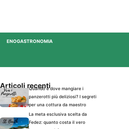
ENOGASTRONOMIA
Articoli recenti
Quando e dove mangiare i
panzerotti più deliziosi? I segreti
per una cottura da maestro
La meta esclusiva scelta da
Fedez: quanto costa il vero