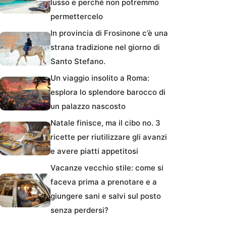
lusso e perché non potremmo
permettercelo
In provincia di Frosinone c’è una
strana tradizione nel giorno di
Santo Stefano.
Un viaggio insolito a Roma:
esplora lo splendore barocco di
un palazzo nascosto
Natale finisce, ma il cibo no. 3
ricette per riutilizzare gli avanzi
e avere piatti appetitosi
Vacanze vecchio stile: come si
faceva prima a prenotare e a
giungere sani e salvi sul posto
senza perdersi?