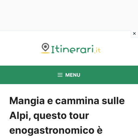
Vai
al
contenuto
MENU
Mangia e cammina sulle
Alpi, questo tour
enogastronomico è