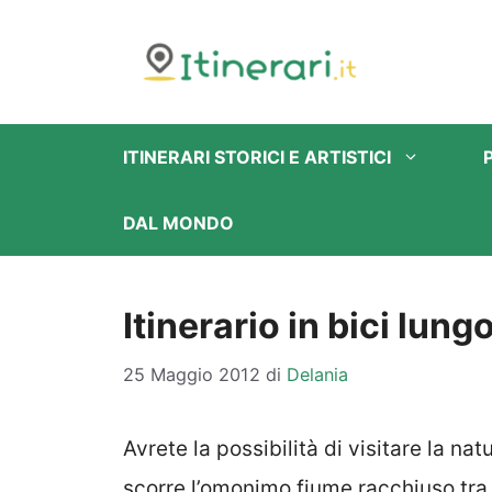
Vai
al
contenuto
ITINERARI STORICI E ARTISTICI
DAL MONDO
Itinerario in bici lungo
25 Maggio 2012
di
Delania
Avrete la possibilità di visitare la na
scorre l’omonimo fiume racchiuso tra 