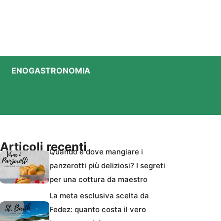
ENOGASTRONOMIA
Articoli recenti
Quando e dove mangiare i
panzerotti più deliziosi? I segreti
per una cottura da maestro
La meta esclusiva scelta da
Fedez: quanto costa il vero