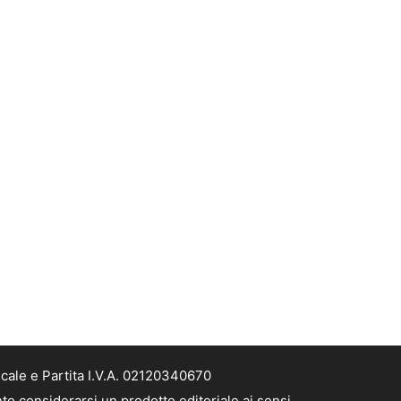
scale e Partita I.V.A. 02120340670
nto considerarsi un prodotto editoriale ai sensi