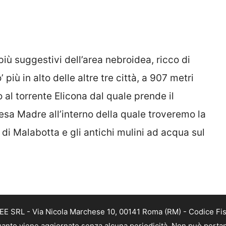
più suggestivi dell’area nebroidea, ricco di
’ più in alto delle altre tre città, a 907 metri
o al torrente Elicona dal quale prende il
iesa Madre all’interno della quale troveremo la
 di Malabotta e gli antichi mulini ad acqua sul
FREE SRL - Via Nicola Marchese 10, 00141 Roma (RM) - Codice Fi
n quanto viene aggiornato senza alcuna periodicità. Non può perta