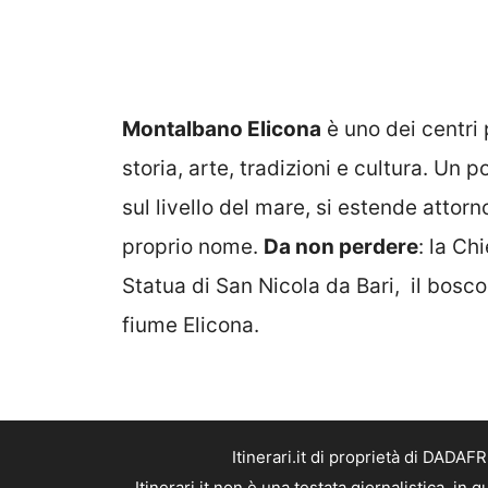
Montalbano Elicona
è uno dei centri 
storia, arte, tradizioni e cultura. Un po
sul livello del mare, si estende attorn
proprio nome.
Da non perdere
: la Ch
Statua di San Nicola da Bari, il bosco
fiume Elicona.
Itinerari.it di proprietà di DADA
Itinerari.it non è una testata giornalistica, i