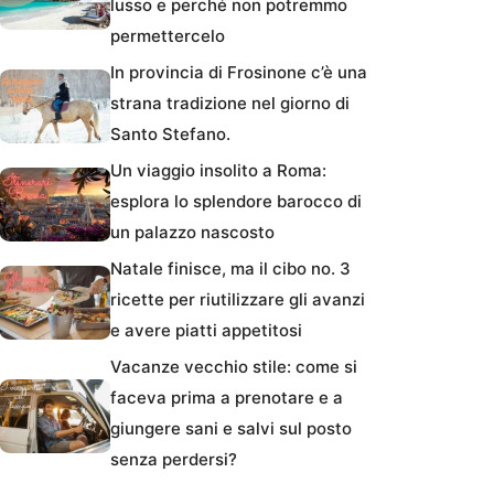
lusso e perché non potremmo
permettercelo
In provincia di Frosinone c’è una
strana tradizione nel giorno di
Santo Stefano.
Un viaggio insolito a Roma:
esplora lo splendore barocco di
un palazzo nascosto
Natale finisce, ma il cibo no. 3
ricette per riutilizzare gli avanzi
e avere piatti appetitosi
Vacanze vecchio stile: come si
faceva prima a prenotare e a
giungere sani e salvi sul posto
senza perdersi?