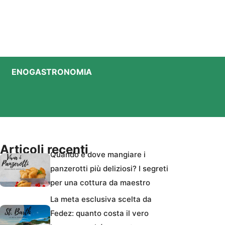
ENOGASTRONOMIA
Articoli recenti
Quando e dove mangiare i
panzerotti più deliziosi? I segreti
per una cottura da maestro
La meta esclusiva scelta da
Fedez: quanto costa il vero