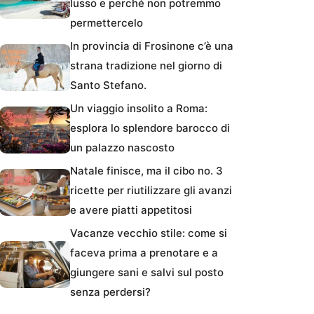
lusso e perché non potremmo
permettercelo
In provincia di Frosinone c’è una
strana tradizione nel giorno di
Santo Stefano.
Un viaggio insolito a Roma:
esplora lo splendore barocco di
un palazzo nascosto
Natale finisce, ma il cibo no. 3
ricette per riutilizzare gli avanzi
e avere piatti appetitosi
Vacanze vecchio stile: come si
faceva prima a prenotare e a
giungere sani e salvi sul posto
senza perdersi?