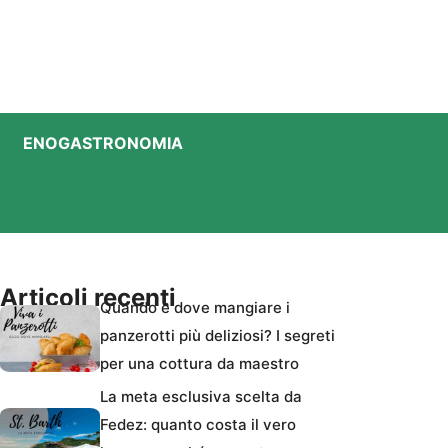
ENOGASTRONOMIA
Articoli recenti
Quando e dove mangiare i
panzerotti più deliziosi? I segreti
per una cottura da maestro
La meta esclusiva scelta da
Fedez: quanto costa il vero