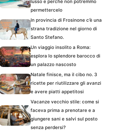
lusso e perché non potremmo
permettercelo
In provincia di Frosinone c’è una
strana tradizione nel giorno di
Santo Stefano.
Un viaggio insolito a Roma:
esplora lo splendore barocco di
un palazzo nascosto
Natale finisce, ma il cibo no. 3
ricette per riutilizzare gli avanzi
e avere piatti appetitosi
Vacanze vecchio stile: come si
faceva prima a prenotare e a
giungere sani e salvi sul posto
senza perdersi?