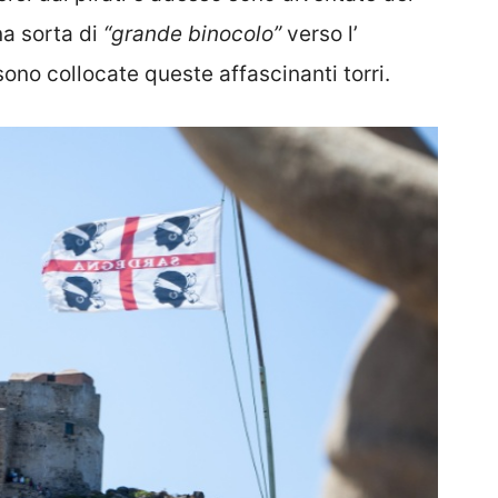
na sorta di
“grande binocolo”
verso l’
no collocate queste affascinanti torri.