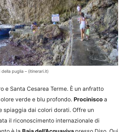
ella puglia – (itinerari.it)
ro e Santa Cesarea Terme. È un anfratto
colore verde e blu profondo.
Procinisco
a
 spiaggia dai colori dorati. Offre un
ta il riconoscimento internazionale di
ento è la
Baia dell’Acquaviva
presso Diso. Qui