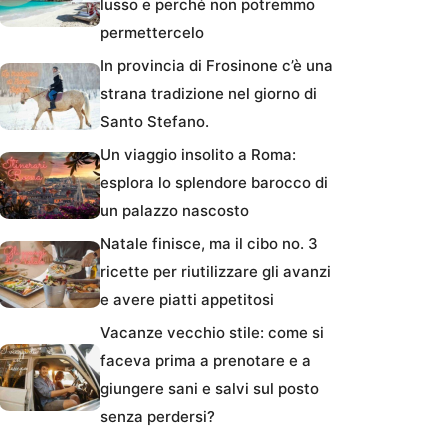
lusso e perché non potremmo
permettercelo
In provincia di Frosinone c’è una
strana tradizione nel giorno di
Santo Stefano.
Un viaggio insolito a Roma:
esplora lo splendore barocco di
un palazzo nascosto
Natale finisce, ma il cibo no. 3
ricette per riutilizzare gli avanzi
e avere piatti appetitosi
Vacanze vecchio stile: come si
faceva prima a prenotare e a
giungere sani e salvi sul posto
senza perdersi?