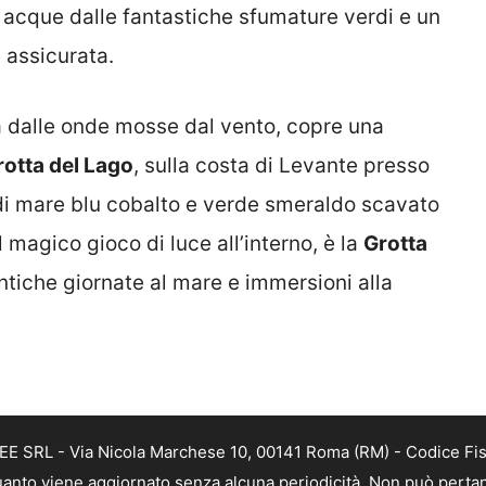
 acque dalle fantastiche sfumature verdi e un
 assicurata.
a dalle onde mosse dal vento, copre una
rotta del Lago
, sulla costa di Levante presso
di mare blu cobalto e verde smeraldo scavato
il magico gioco di luce all’interno, è la
Grotta
ntiche giornate al mare e immersioni alla
FREE SRL - Via Nicola Marchese 10, 00141 Roma (RM) - Codice Fi
n quanto viene aggiornato senza alcuna periodicità. Non può perta