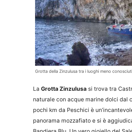
Grotta della Zinzulusa tra i luoghi meno conosciuti d
La
Grotta Zinzulusa
si trova tra Cast
naturale con acque marine dolci dal 
pochi km da Peschici è un’incantevole
panorama mozzafiato e si è aggiudica
Bandiera Blu. Un vero gioiello del Sal