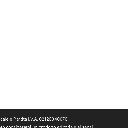
scale e Partita I.V.A. 02120340670
nto considerarsi un prodotto editoriale ai sensi