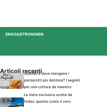
ENOGASTRONOMIA
Articoli recenti
Quando e dove mangiare i
panzerotti più deliziosi? I segreti
per una cottura da maestro
La meta esclusiva scelta da
Fedez: quanto costa il vero