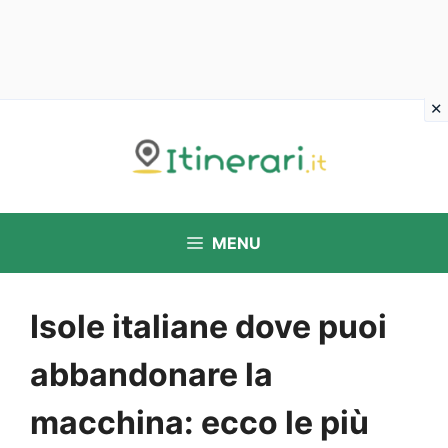
Vai
al
contenuto
MENU
Isole italiane dove puoi
abbandonare la
macchina: ecco le più