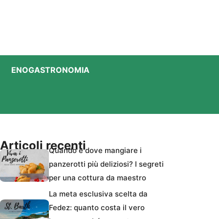
ENOGASTRONOMIA
Articoli recenti
Quando e dove mangiare i
panzerotti più deliziosi? I segreti
per una cottura da maestro
La meta esclusiva scelta da
Fedez: quanto costa il vero