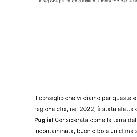
La regione più felice d’Italia è la meta top per le feri
Il consiglio che vi diamo per questa e
regione che, nel 2022, è stata eletta c
Puglia
! Considerata come la terra del
incontaminata, buon cibo e un clima 