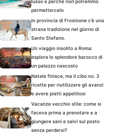
lusso e perché non potremmo
permettercelo
In provincia di Frosinone c’è una
strana tradizione nel giorno di
Santo Stefano.
Un viaggio insolito a Roma:
esplora lo splendore barocco di
un palazzo nascosto
Natale finisce, ma il cibo no. 3
ricette per riutilizzare gli avanzi
e avere piatti appetitosi
Vacanze vecchio stile: come si
faceva prima a prenotare e a
giungere sani e salvi sul posto
senza perdersi?