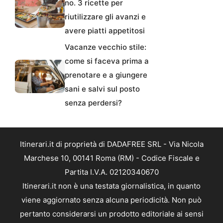
no. 3 ricette per
riutilizzare gli avanzi e
avere piatti appetitosi
Vacanze vecchio stile:
come si faceva prima a
prenotare e a giungere
sani e salvi sul posto
senza perdersi?
Itinerari.it di proprietà di DADAFREE SRL - Via Nicola
Marchese 10, 00141 Roma (RM) - Codice Fiscale e
Partita I.V.A. 02120340670
Itinerari.it non è una testata giornalistica, in quanto
viene aggiornato senza alcuna periodicità. Non può
pertanto considerarsi un prodotto editoriale ai sensi