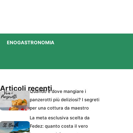
ENOGASTRONOMIA
Articoli recenti
Quando e dove mangiare i
panzerotti più deliziosi? I segreti
per una cottura da maestro
La meta esclusiva scelta da
Fedez: quanto costa il vero