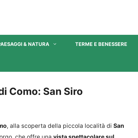
PAESAGGI & NATURA
TERME E BENESSERE
di Como: San Siro
omo
, alla scoperta della piccola località di
San
orgo, che offre una
vista spettacolare sul