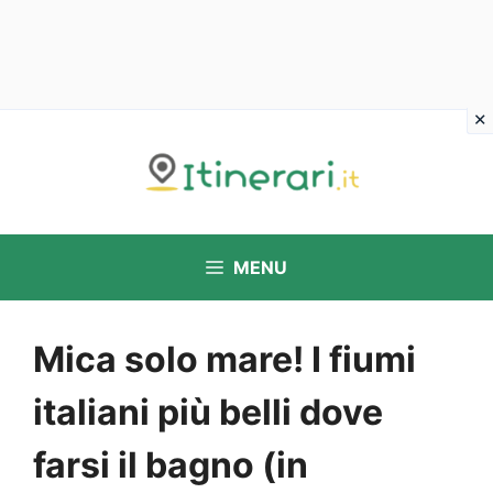
Vai
al
contenuto
MENU
Mica solo mare! I fiumi
italiani più belli dove
farsi il bagno (in