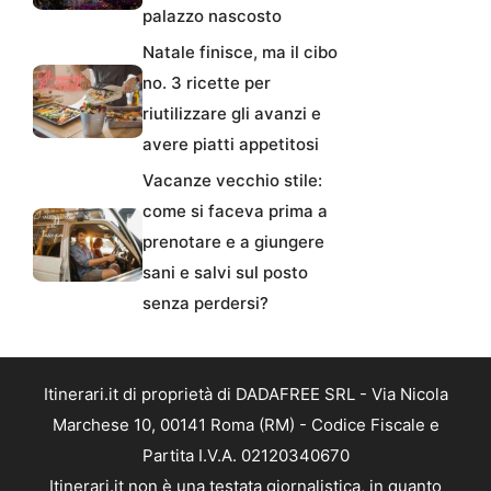
palazzo nascosto
Natale finisce, ma il cibo
no. 3 ricette per
riutilizzare gli avanzi e
avere piatti appetitosi
Vacanze vecchio stile:
come si faceva prima a
prenotare e a giungere
sani e salvi sul posto
senza perdersi?
Itinerari.it di proprietà di DADAFREE SRL - Via Nicola
Marchese 10, 00141 Roma (RM) - Codice Fiscale e
Partita I.V.A. 02120340670
Itinerari.it non è una testata giornalistica, in quanto