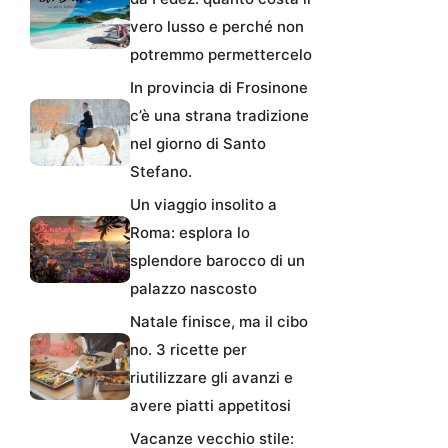
vero lusso e perché non
potremmo permettercelo
In provincia di Frosinone
c’è una strana tradizione
nel giorno di Santo
Stefano.
Un viaggio insolito a
Roma: esplora lo
splendore barocco di un
palazzo nascosto
Natale finisce, ma il cibo
no. 3 ricette per
riutilizzare gli avanzi e
avere piatti appetitosi
Vacanze vecchio stile: