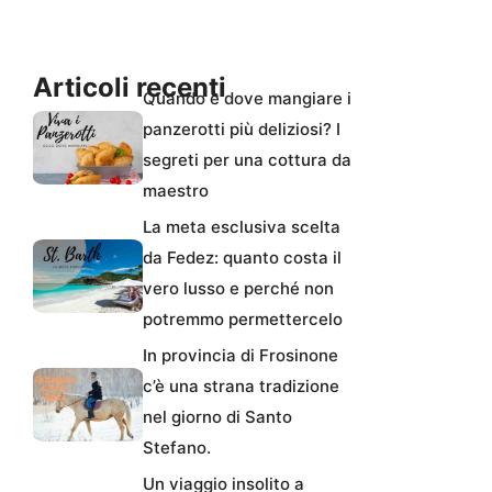
Articoli recenti
Quando e dove mangiare i
panzerotti più deliziosi? I
segreti per una cottura da
maestro
La meta esclusiva scelta
da Fedez: quanto costa il
vero lusso e perché non
potremmo permettercelo
In provincia di Frosinone
c’è una strana tradizione
nel giorno di Santo
Stefano.
Un viaggio insolito a