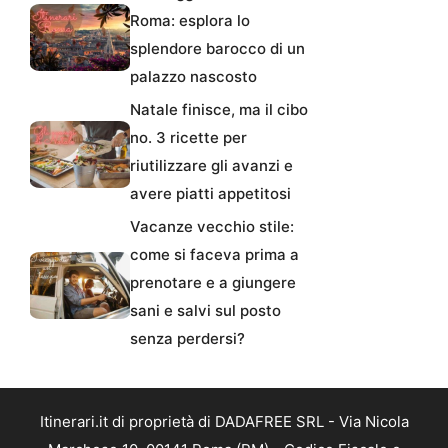
Roma: esplora lo
splendore barocco di un
palazzo nascosto
Natale finisce, ma il cibo
no. 3 ricette per
riutilizzare gli avanzi e
avere piatti appetitosi
Vacanze vecchio stile:
come si faceva prima a
prenotare e a giungere
sani e salvi sul posto
senza perdersi?
Itinerari.it di proprietà di DADAFREE SRL - Via Nicola