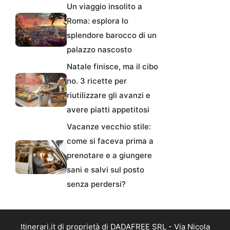
Un viaggio insolito a
Roma: esplora lo
splendore barocco di un
palazzo nascosto
Natale finisce, ma il cibo
no. 3 ricette per
riutilizzare gli avanzi e
avere piatti appetitosi
Vacanze vecchio stile:
come si faceva prima a
prenotare e a giungere
sani e salvi sul posto
senza perdersi?
Itinerari.it di proprietà di DADAFREE SRL - Via Nicola