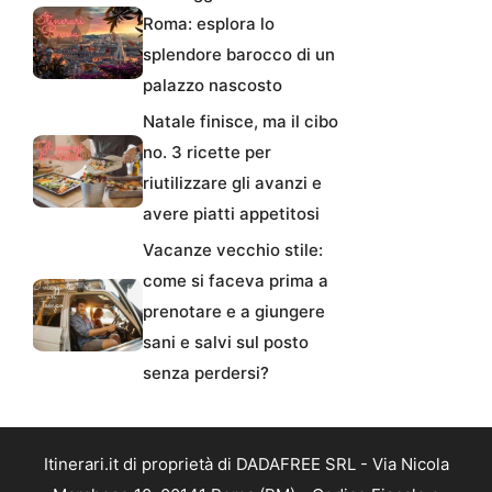
Roma: esplora lo
splendore barocco di un
palazzo nascosto
Natale finisce, ma il cibo
no. 3 ricette per
riutilizzare gli avanzi e
avere piatti appetitosi
Vacanze vecchio stile:
come si faceva prima a
prenotare e a giungere
sani e salvi sul posto
senza perdersi?
Itinerari.it di proprietà di DADAFREE SRL - Via Nicola