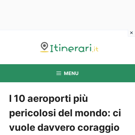
Vai
al
contenuto
MENU
I 10 aeroporti più
pericolosi del mondo: ci
vuole davvero coraggio