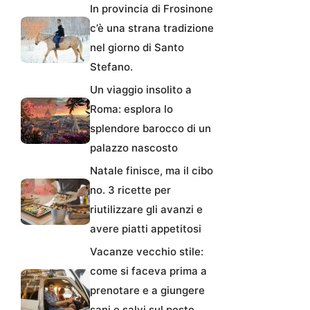
In provincia di Frosinone
c’è una strana tradizione
nel giorno di Santo
Stefano.
Un viaggio insolito a
Roma: esplora lo
splendore barocco di un
palazzo nascosto
Natale finisce, ma il cibo
no. 3 ricette per
riutilizzare gli avanzi e
avere piatti appetitosi
Vacanze vecchio stile:
come si faceva prima a
prenotare e a giungere
sani e salvi sul posto