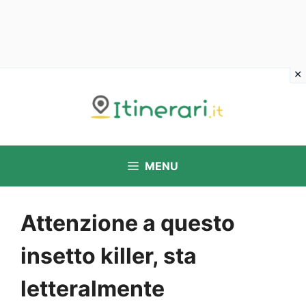
Vai
al
contenuto
MENU
Attenzione a questo
insetto killer, sta
letteralmente